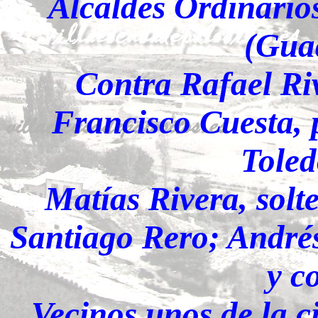
Alcaldes Ordinarios
(Gua
Contra Rafael Riv
Francisco Cuesta,
Toled
Matías Rivera, solt
Santiago Rero; Andrés
y c
Vecinos unos de la ci